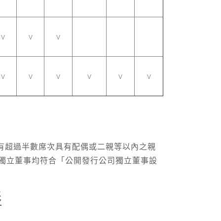
V
V
V
V
V
V
V
V
V
間未有超過半數席次具有配偶或二親等以內之親
，且獨立董事均符合「公開發行公司獨立董事設
形