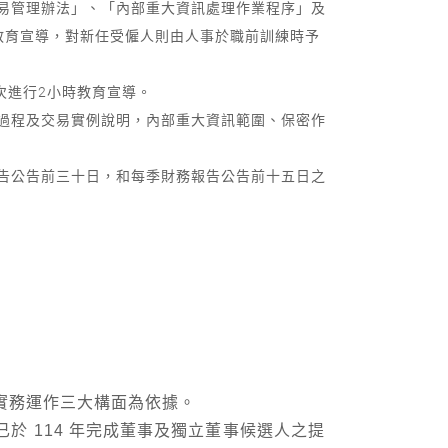
易管理辦法」、「內部重大資訊處理作業程序」及
教育宣導，對新任受僱人則由人事於職前訓練時予
人次進行2小時教育宣導。
過程及交易實例說明，內部重大資訊範圍、保密作
告公告前三十日，和每季財務報告公告前十五日之
實務運作三大構面為依據。
於 114 年完成董事及獨立董事候選人之提