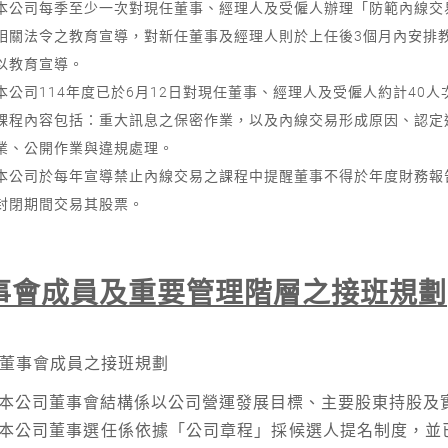
本公司每季至少一次對現任董事、經理人及受僱人辦理「防範內線交
相關法令之教育宣導，對新任董事及經理人則於上任後3個月內安排
以教育宣導。
本公司114年度已於6月12日對現任董事、經理人及受僱人約計40
課程內容包括：重大訊息之保密作業，以及內線交易形成原因、認定
業、公開作業與違規處理。
本公司於每年宣導禁止內線交易之課程中提醒董事不得於年度財務報
封閉期間交易其股票。
事會成員及重要管理階層之接班規劃
董事會成員之接班規劃
本公司董事會結構係以公司營運發展目標、主要股東持股及
本公司董事選任係依據「公司章程」採候選人提名制度，並已