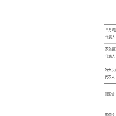
日月明
代表人
家懿投
代表人
浩天投
代表人
闕聖哲
李佳玲