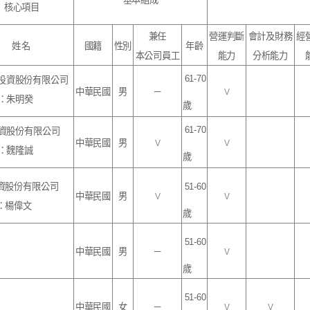
核心項目
兼任
營運判
斷
會計及
財務
經
姓名
國籍
性別
年齡
本公司員工
能力
分析能力
61-
70
投資股份有
限公司
中華民國
男
－
V
：
朱明癸
歲
61-
70
資股份有限公司
中華民國
男
V
V
：
魏隆誠
歲
資股份有限公司
51-
60
中華民國
男
V
V
：
楊偉文
歲
51-
60
中華民國
男
－
V
歲
51-
60
中華民國
女
－
V
V