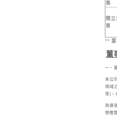
事
獨立
事
** 
董
一、
本公
領域
等)
為達
想應