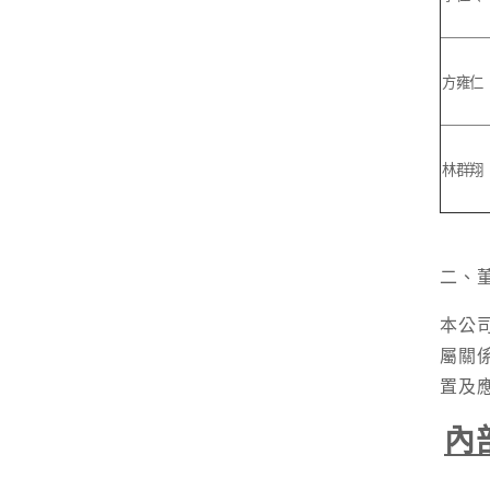
方雍仁
林群翔
二、
本公
屬關
置及
內