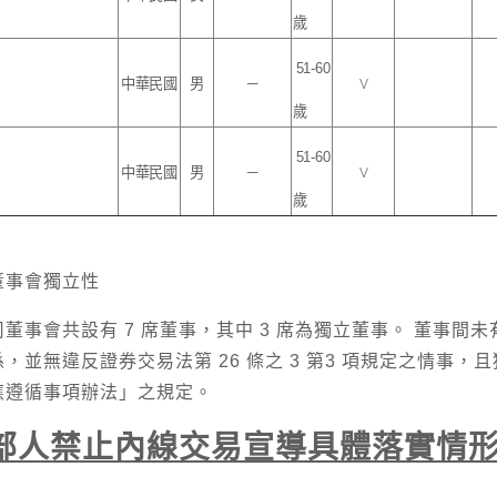
歲
51-
60
中華民國
男
－
V
歲
51-
60
中華民國
男
－
V
歲
董事會獨立性
司董事會共設有 7 席董事，其中 3 席為獨立董事。 董事
係，並無違反證券交易法第 26 條之 3 第3 項規定之情事
應遵循事項辦法」之規定。
部人禁止內線交易宣導具體落實情