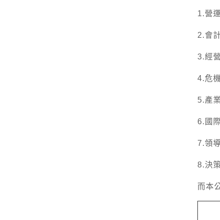
1.營
2.會
3.經
4.危
5.產
6.國
7.領
8.決
而本